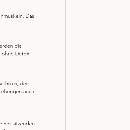
chmuskeln. Das 
erden die 
z ohne Detox-
athikus, der 
Drehungen auch 
einer sitzenden 