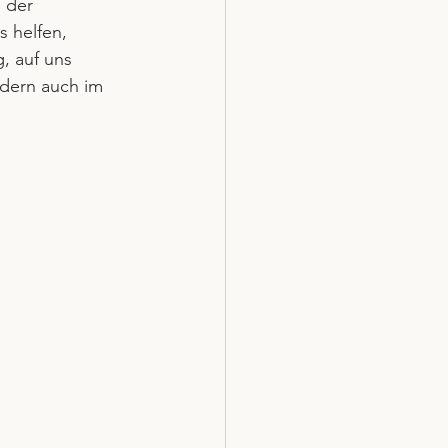
 der 
s helfen, 
, auf uns 
ndern auch im 