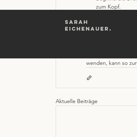
zum Kopf.
Sanft statt gezw
Twists wirken au
Sarah
Eichenauer.
sondern um bewu
Twists schenken uns 
lohnt, ab und zu den
wenden, kann so zur 
Aktuelle Beiträge