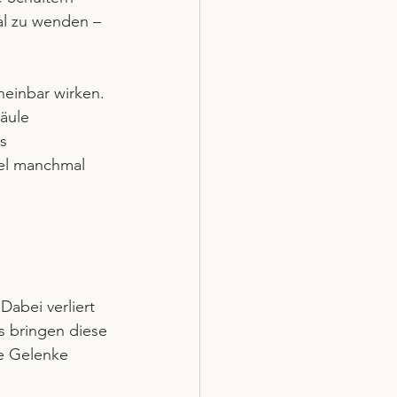
al zu wenden – 
heinbar wirken. 
äule 
s 
sel manchmal 
Dabei verliert 
ts bringen diese 
e Gelenke 