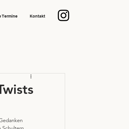
e Termine
Kontakt
Twists
e Gedanken 
e Schultern 