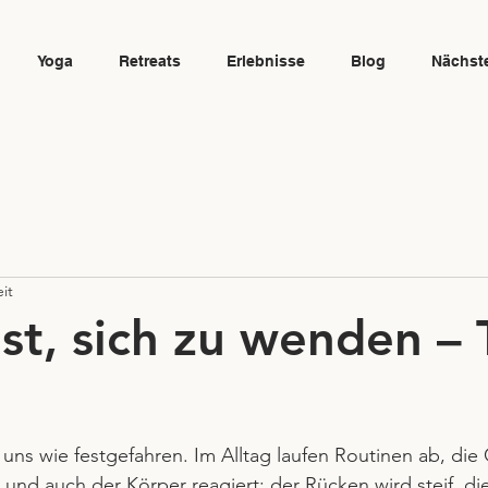
Yoga
Retreats
Erlebnisse
Blog
Nächst
it
st, sich zu wenden – 
a
uns wie festgefahren. Im Alltag laufen Routinen ab, di
 und auch der Körper reagiert: der Rücken wird steif, di