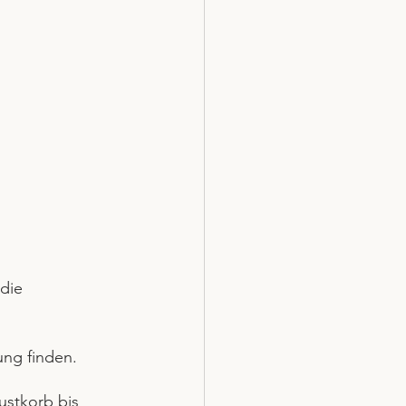
die 
ung finden.
stkorb bis 