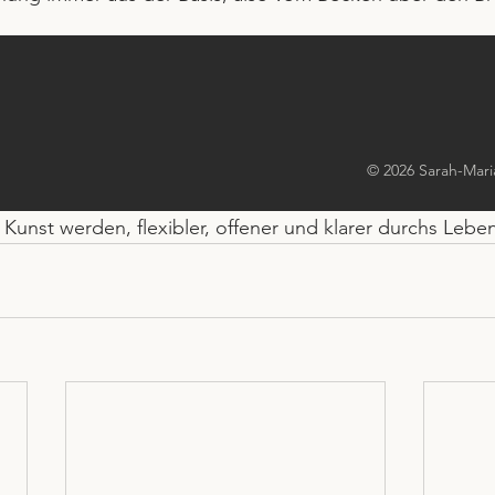
ungen:
ch in kleinen Bewegungen. Es geht nicht um maximale Ro
sste Ausrichtung.
Beweglichkeit, Kraft und Ruhe. Sie erinnern uns daran, d
© 2026 Sarah-Mari
 Blickwinkel zu verändern, im Körper und im Leben. Die K
Kunst werden, flexibler, offener und klarer durchs Lebe