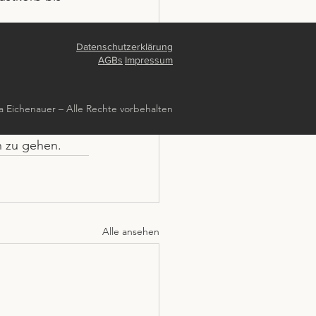
Datenschutzerklärung
tation, 
AGBs
Impressum
ass es sich 
a Eichenauer – Alle Rechte vorbehalten
unst, sich zu 
n zu gehen.
Alle ansehen