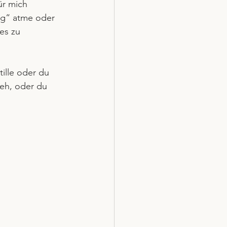
ür mich 
tig“ atme oder 
es zu 
tille oder du 
weh, oder du 