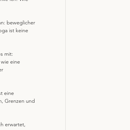
n: beweglicher 
oga ist keine 
 mit: 
 wie eine 
r 
t eine 
en, Grenzen und 
h erwartet, 