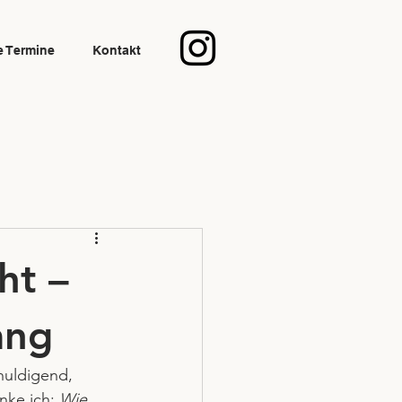
e Termine
Kontakt
ht –
ang
huldigend, 
ke ich: 
Wie 