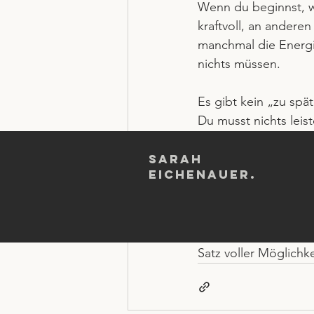
Wenn du beginnst, wi
kraftvoll, an andere
manchmal die Energi
nichts müssen.
Es gibt kein „zu spät
Du musst nichts leis
Vielleicht ist deine 
Sarah
Eichenauer.
beides. Aber sie ist
von innen wächst.
Und genau darum ist 
Satz voller Möglichk