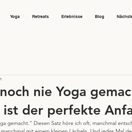
Yoga
Retreats
Erlebnisse
Blog
Nächst
t
 noch nie Yoga gemac
 ist der perfekte Anf
oga gemacht.“ Diesen Satz höre ich oft, manchmal entsc
 manchmal mit einem kleinen Lächeln. Und jedes Mal den