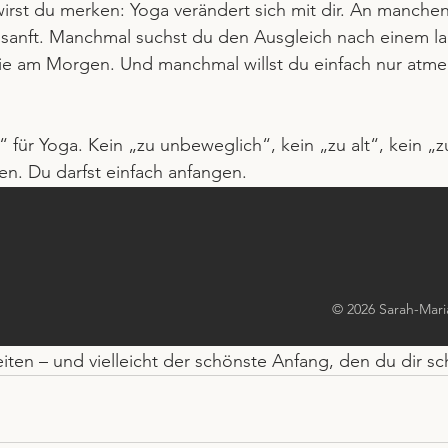
rst du merken: Yoga verändert sich mit dir. An manchen 
n sanft. Manchmal suchst du den Ausgleich nach einem l
e am Morgen. Und manchmal willst du einfach nur atme
“ für Yoga. Kein „zu unbeweglich“, kein „zu alt“, kein „z
ten. Du darfst einfach anfangen.
erste Yogastunde ungewohnt. Vielleicht auch wunderbar. V
 der Anfang eines Weges, der nicht von außen bewertet 
© 2026 Sarah-Mari
„Ich hab noch nie Yoga gemacht“ kein Satz der Unsicherh
eiten – und vielleicht der schönste Anfang, den du dir s