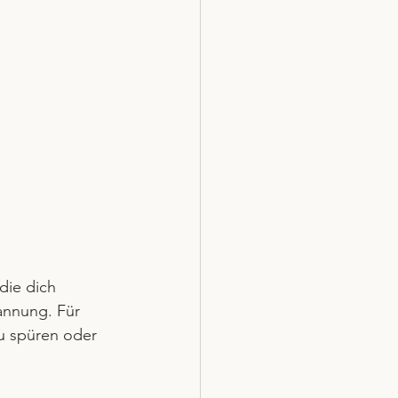
die dich 
annung. Für 
u spüren oder 