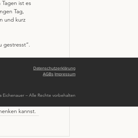
Tagen ist es 
angen Tag, 
n und kurz 
u gestresst“. 
Datenschutzerklärung
ielleicht 
AGBs
Impressum
wird, sondern 
a Eichenauer – Alle Rechte vorbehalten
eit. Es ist ein 
chenken kannst.